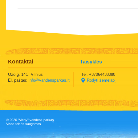
Kontaktai
Taisyklės
Ozo g. 14C, Vilnius
Tel. +37064438080
El. paštas:
info@vandensparkas.lt
Rodyti žemėlapį
©
2026 "Vichy" vandens parkas.
Visos teisės saugomos.