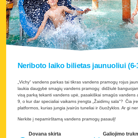
Neriboto laiko bilietas jaunuoliui (6-
„Vichy“ vandens parkas tai tikras vandens pramogų rojus jau
laukia daugybė smagių vandens pramogų: didžiulė banguojanti 
visą parką tekanti vandens upė, pasakiškai smagūs vandens a
9, o kur dar specialiai vaikams įrengta „Žaidimų sala“? Čia įr
platformos, kurias jungia įvairūs tuneliai ir čiuožyklos. Ar gi 
Nerkite į nepamirštamą vandens pramogų pasaulį!
Dovana skirta
Galiojimo truk