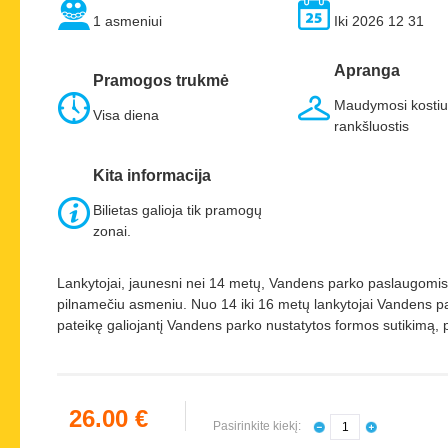
1 asmeniui
Iki 2026 12 31
Apranga
Pramogos trukmė
Maudymosi kostium
Visa diena
rankšluostis
Kita informacija
Bilietas galioja tik pramogų
zonai.
Lankytojai, jaunesni nei 14 metų, Vandens parko paslaugomis g
pilnamečiu asmeniu. Nuo 14 iki 16 metų lankytojai Vandens pa
pateikę galiojantį Vandens parko nustatytos formos sutikimą, p
26.00 €
Pasirinkite kiekį: