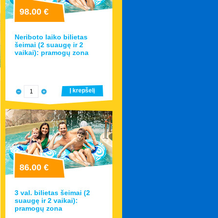
98.00 €
Neriboto laiko bilietas
šeimai (2 suaugę ir 2
vaikai): pramogų zona
Į krepšelį
86.00 €
3 val. bilietas šeimai (2
suaugę ir 2 vaikai):
pramogų zona