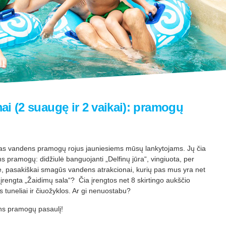
imai (2 suaugę ir 2 vaikai): pramogų
kras vandens pramogų rojus jauniesiems mūsų lankytojams. Jų čia
pramogų: didžiulė banguojanti „Delfinų jūra“, vingiuota, per
ė, pasakiškai smagūs vandens atrakcionai, kurių pas mus yra net
 įrengta „Žaidimų sala“? Čia įrengtos net 8 skirtingo aukščio
s tuneliai ir čiuožyklos. Ar gi nenuostabu?
ns pramogų pasaulį!