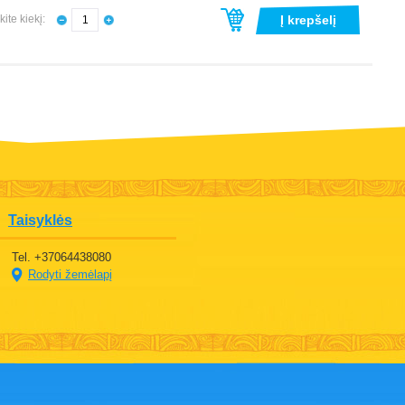
kite kiekį:
Į krepšelį
Taisyklės
Tel. +37064438080
Rodyti žemėlapį