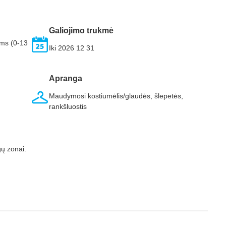
Galiojimo trukmė
ams (0-13
Iki 2026 12 31
Apranga
Maudymosi kostiumėlis/glaudės, šlepetės,
rankšluostis
ogų zonai.