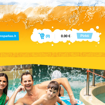
Pirkti
(
0
)
0.00 €
sparkas.lt