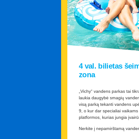
4 val. bilietas še
zona
„Vichy“ vandens parkas tai ti
laukia daugybė smagių vandens 
visą parką tekanti vandens up
9, o kur dar specialiai vaikams
platformos, kurias jungia įvairū
Nerkite į nepamirštamą vande