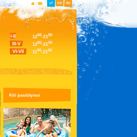
LT
EN
RU
00
00
I-II
12
-21
00
00
III-V
12
-21
00
00
VI-VII
11
-21
Kiti pasiūlymai